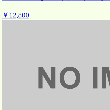
￥12,800