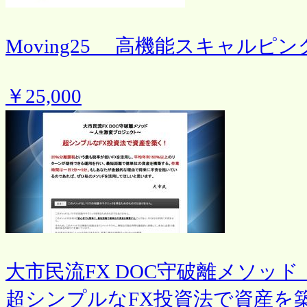
Moving25 高機能スキャルピ
￥25,000
大市民流FX DOC守破離メソッ
超シンプルなFX投資法で資産を