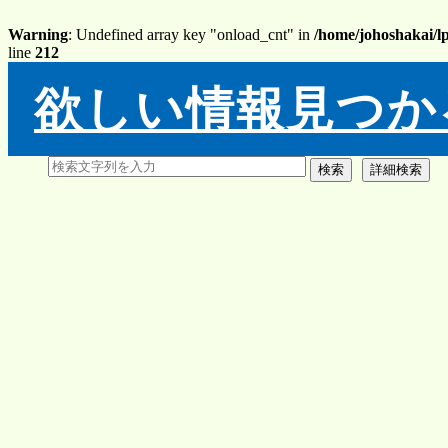
Warning
: Undefined array key "onload_cnt" in
/home/johoshakai/l
line
212
欲しい情報見つか